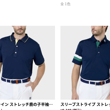
全 1色
FJロゴ襟ライン ストレッチ鹿の子半袖シャツ