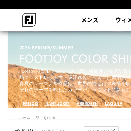
会
メンズ
ウィ
2026 SPRING/SUMMER
FOOTJOY COLOR SHI
FootJoyのゴルフシャツは、高い機能性と快適な
品に、ストレッチ性・吸汗速乾に加え、抗菌消臭・
春夏のシーズナル商品は、世界の海と街の表情を映
ぞれのテーマを映したカラーが、ラウンドに新たな
FRISCO
NANTUCKET
ABERDEEN
LAGUNA
ホーム
FJ
fj-shirts