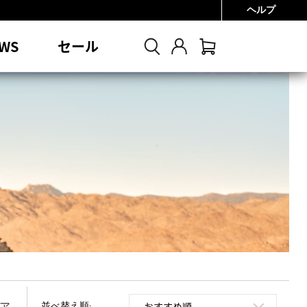
ヘルプ
0円
WS
セール
並べ替え順: