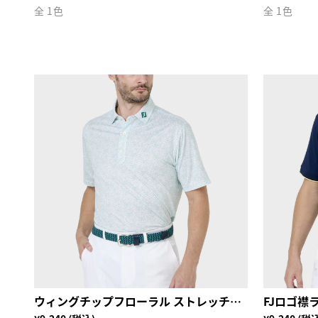
全 1色
全 1色
ウィングチップフローラル ストレッチライル半袖シャツ