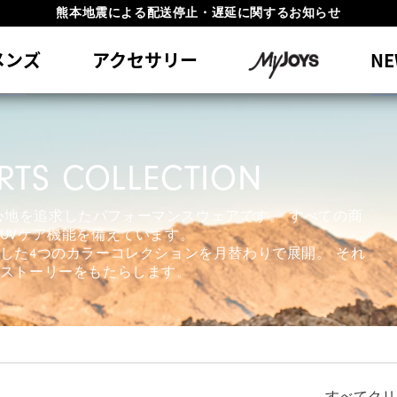
熊本地震による配送停止・遅延に関するお知らせ
#1 SHOE IN GOLF #1 GLOVE IN GOLF
員特典リニューアル 5,500円（税込）以上で送料無料 非会員様は11,00
メンズ
アクセサリー
NE
RTS COLLECTION
着心地を追求したパフォーマンスウェアです。 すべての商
UVケア機能を備えています。
した4つのカラーコレクションを月替わりで展開。 それ
ストーリーをもたらします。