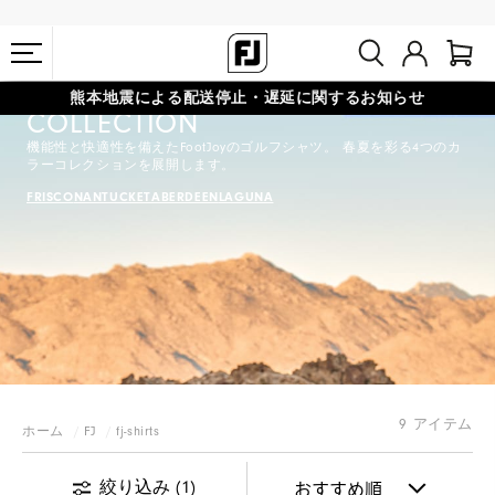
2026 SPRING/SUMMER
熊本地震による配送停止・遅延に関するお知らせ
FOOTJOY COLOR SHIRTS
COLLECTION
#1 SHOE IN GOLF #1 GLOVE IN GOLF
会員特典リニューアル 5,500円（税込）以上で送料無料 非会員様は
機能性と快適性を備えたFootJoyのゴルフシャツ。 春夏を彩る4つのカ
11,000円
ラーコレクションを展開します。
FRISCO
NANTUCKET
ABERDEEN
LAGUNA
9 アイテム
ホーム
FJ
fj-shirts
絞り込み
(1)