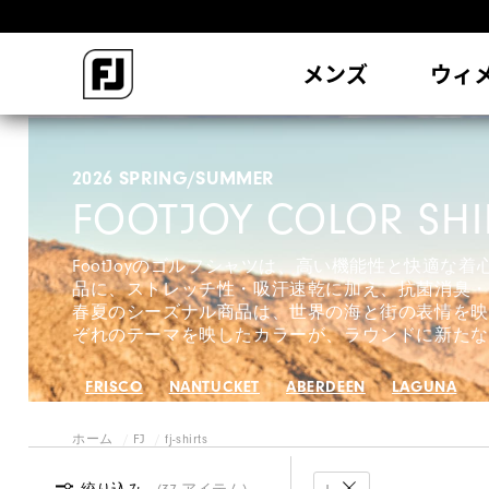
会
メンズ
ウィ
2026 SPRING/SUMMER
FOOTJOY COLOR SHI
FootJoyのゴルフシャツは、高い機能性と快適な
品に、ストレッチ性・吸汗速乾に加え、抗菌消臭・
春夏のシーズナル商品は、世界の海と街の表情を映
ぞれのテーマを映したカラーが、ラウンドに新たな
FRISCO
NANTUCKET
ABERDEEN
LAGUNA
ホーム
FJ
fj-shirts