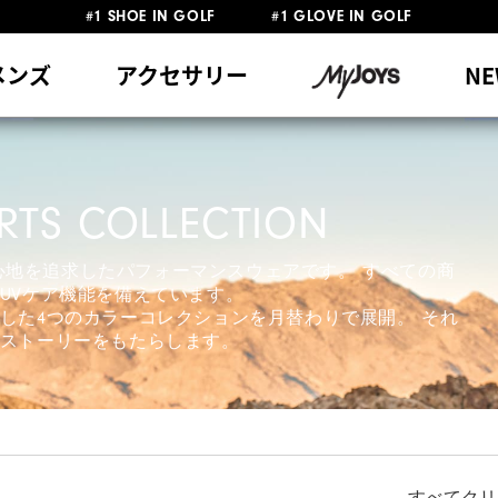
#1 SHOE IN GOLF #1 GLOVE IN GOLF
員特典リニューアル 5,500円（税込）以上で送料無料 非会員様は11,00
熊本地震による配送停止・遅延に関するお知らせ
メンズ
アクセサリー
NE
RTS COLLECTION
着心地を追求したパフォーマンスウェアです。 すべての商
UVケア機能を備えています。
した4つのカラーコレクションを月替わりで展開。 それ
ストーリーをもたらします。