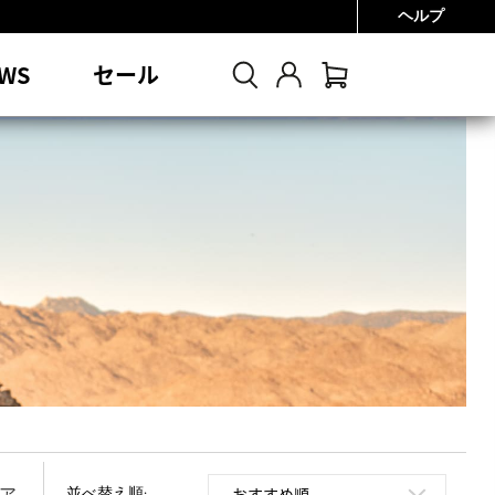
ヘルプ
0円
WS
セール
並べ替え順: