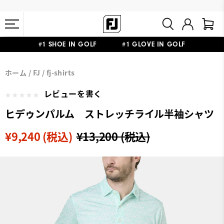
#1 SHOE IN GOLF #1 GLOVE IN GOLF
会員特典リニューアル 5,500円（税込）以上で送料無料 非会員様は
熊本地震による配送停止・遅延に関するお知らせ
ホーム
FJ
fj-shirts
11,000円
レビューを書く
ヒデゥンパルム ストレッチライル半袖シャツ
¥9,240 (税込)
¥13,200 (税込)