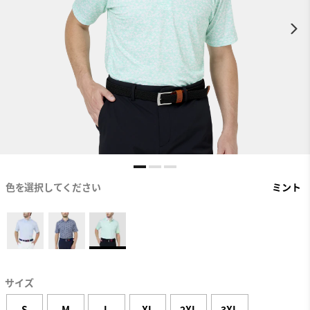
色を選択してください
ミント
サイズ
S
M
L
XL
2XL
3XL