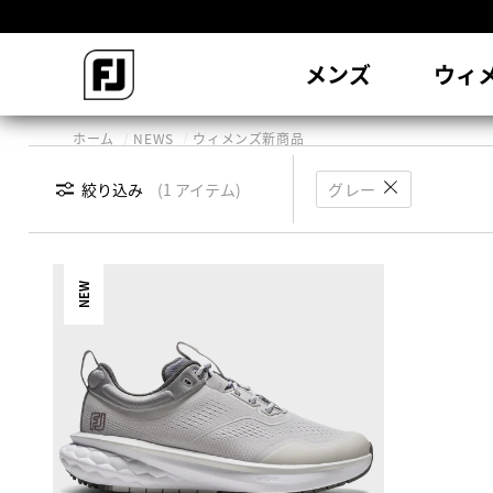
会
メンズ
ウィ
ホーム
NEWS
ウィメンズ新商品
絞り込み
1 アイテム
グレー
NEW