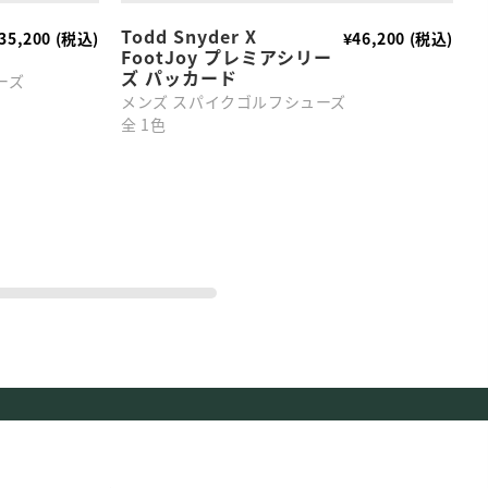
Todd Snyder X
35,200 (税込)
¥46,200 (税込)
FootJoy プレミアシリー
カ
ズ パッカード
ーズ
M
メンズ スパイクゴルフシューズ
全
全 1色