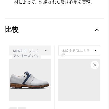
材によって、洗練された履き心地を実現。
比較
比較する商品を選
MEN'S FJ プレミ
択
アシリーズ パッ
カード LX リミテ
ッド