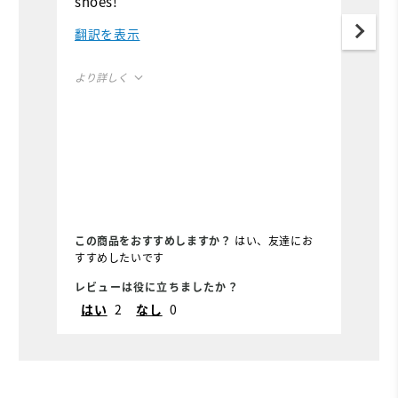
shoes!
c
c
翻訳を表示
i
より詳しく
Fit
True to Fit
Size
True to Size
Width
True to Width
Conditions
Dry, Off course, On
この商品をおすすめしますか？
はい、友達にお
course, Wet
すすめしたいです
Which size did you purchase?
9.5
レビューは役に立ちましたか？
レ
はい
2
なし
0
Which width did you purchase?
Medium
Which size do you normally wear?
9.5
Which width do you normally wear?
Medium