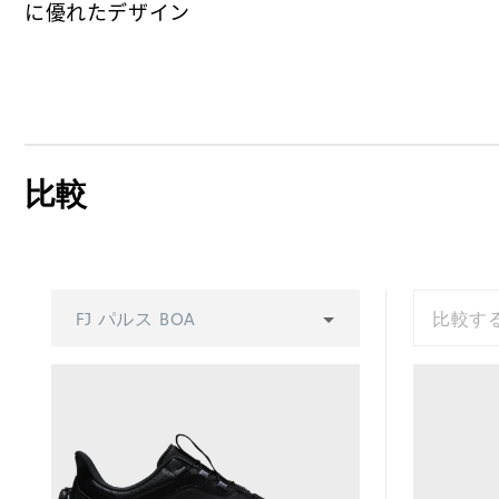
に優れたデザイン
比較
FJ パルス BOA
比較す