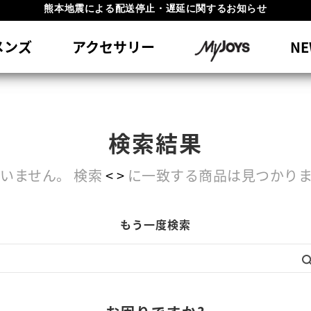
熊本地震による配送停止・遅延に関するお知らせ
#1 SHOE IN GOLF #1 GLOVE IN GOLF
員特典リニューアル 5,500円（税込）以上で送料無料 非会員様は11,00
メンズ
アクセサリー
NE
検索結果
いません。 検索
< >
に一致する商品は見つかりま
もう一度検索