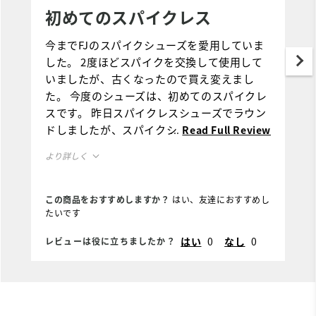
初めてのスパイクレス
今までFJのスパイクシューズを愛用していま
した。 2度ほどスパイクを交換して使用して
いましたが、古くなったので買え変えまし
た。 今度のシューズは、初めてのスパイクレ
スです。 昨日スパイクレスシューズでラウン
ドしましたが、スパイクシューズと感覚が変
...
Read Full Review
わりませんでした。 これからは、スパイクシ
より詳しく
ューズを愛用することにします。 ちなみに今
までのシューズは、雨天用になります。
サイズ感
この商品をおすすめしますか？
はい、友達におすすめし
たいです
小さめ
大きめ
はい
0
なし
0
レビューは役に立ちましたか？
幅
幅が狭い
幅が広い
フィット感
ぴったりフィット