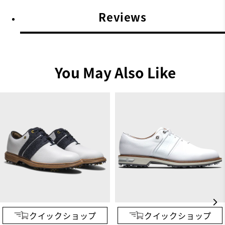
Reviews
着用環境
屋内, 暑さ, 風
どのサイズを購入しましたか？
25.5
You May Also Like
どの幅を購入しましたか？
幅広(XW)
普段どのサイズをはいていますか？
25.5
どの幅を購入しましたか？
標準(W)
クイックショップ
クイックショップ