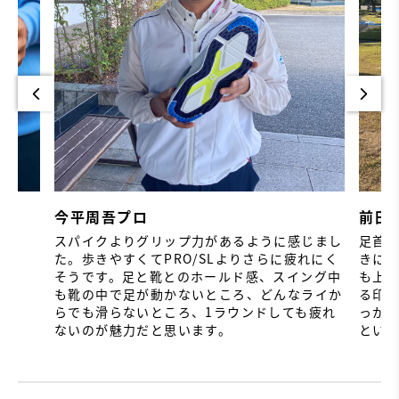
今平周吾プロ
前田
スパイクよりグリップ力があるように感じまし
足首
た。歩きやすくてPRO/SLよりさらに疲れにく
きに
そうです。足と靴とのホールド感、スイング中
も上
も靴の中で足が動かないところ、どんなライか
る印
らでも滑らないところ、1ラウンドしても疲れ
っか
ないのが魅力だと思います。
とい