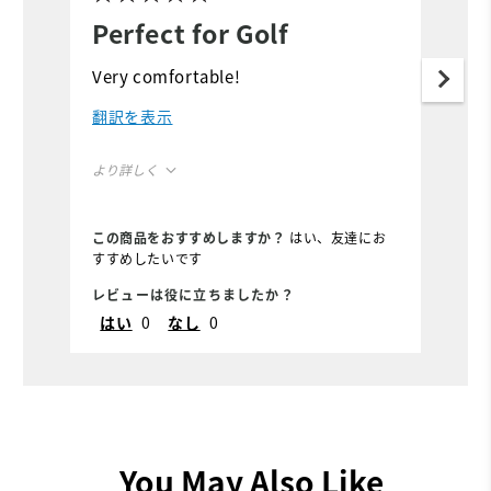
Perfect for Golf
Very comfortable!
翻訳を表示
より詳しく
Overall Size
この商品をおすすめしますか？
はい、友達にお
すすめしたいです
Runs Small
Runs Large
レビューは役に立ちましたか？
はい
0
なし
0
You May Also Like