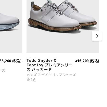
Todd Snyder X
35,200 (税込)
¥46,200 (税込)
FootJoy プレミアシリー
カ
ズ パッカード
ーズ
M
メンズ スパイクゴルフシューズ
全
全 1色