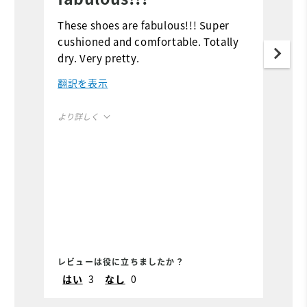
s
These shoes are fabulous!!! Super
cushioned and comfortable. Totally
L
dry. Very pretty.
翻訳を表示
より詳しく
Size
True to size
Width
True to Width
レビューは役に立ちましたか？
レ
はい
3
なし
0