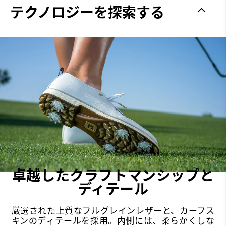
グリップ力
Spiked
テクノロジーを探索する
安定性
Most Stable
クッション性
Firm
卓越したクラフトマンシップと
ディテール
厳選された上質なフルグレインレザーと、カーフス
キンのディテールを採用。内側には、柔らかくしな