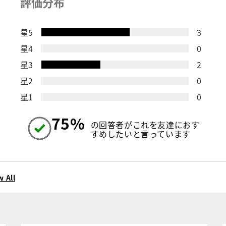
評価分布
星5
3
星4
0
星3
2
星2
0
星1
0
75%
の回答者がこれを友達におす
すめしたいと言っています
w All