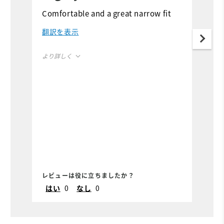
s
Comfortable and a great narrow fit
I 
翻訳を表示
f
si
より詳しく
t
th
Size
True to Size
h
Width
True to Width
b
c
よ
Si
W
レビューは役に立ちましたか？
レ
はい
0
なし
0