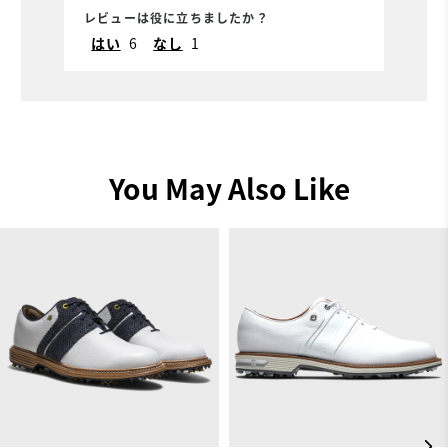
th
レビューは役に立ちましたか？
レ
w
はい
6
なし
1
You May Also Like