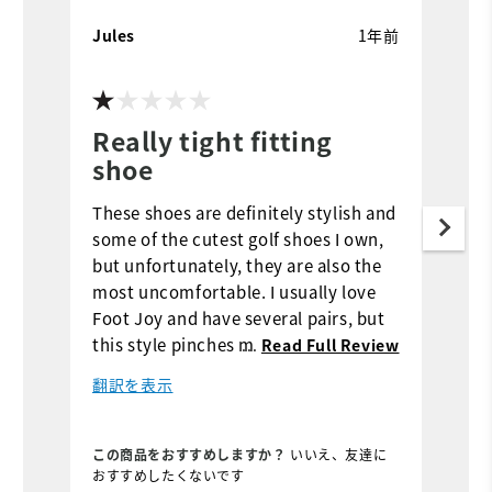
Jules
1年前
S
Really tight fitting
t
shoe
F
These shoes are definitely stylish and
I
some of the cutest golf shoes I own,
s
but unfortunately, they are also the
b
most uncomfortable. I usually love
c
Foot Joy and have several pairs, but
c
this style pinches my toes on both
Th
...
Read Full Review
feet and just doesn't fit as well as the
I
翻訳を表示
others. Disappointed, since I really
t
wanted to love them.
t
is
この商品をおすすめしますか？
いいえ、友達に
こ
g
おすすめしたくないです
す