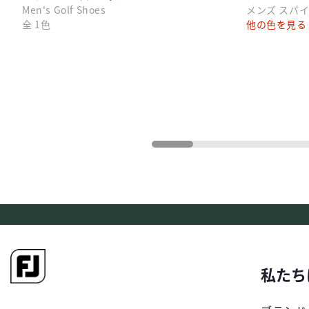
Men's Golf Shoes
メンズ スパ
全 1色
他の色を見る
私たち