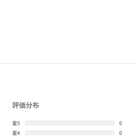
評価分布
星5
0
星4
0