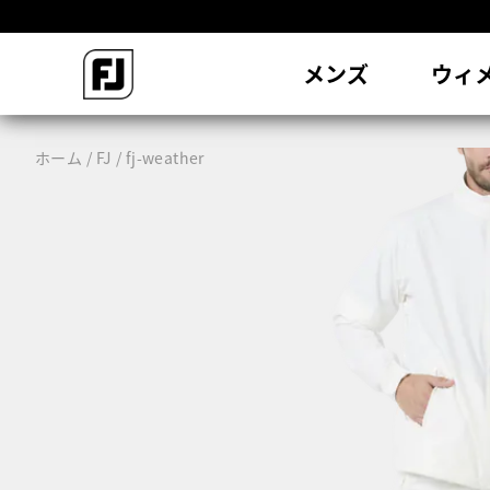
会
メンズ
ウィ
ホーム
FJ
fj-weather