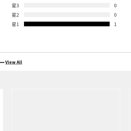
星3
0
星2
0
星1
1
ー
View All