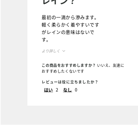
レイン？
最初の一滴から滲みます。
軽く柔らかく着やすいです
がレインの意味はないで
す。
より詳しく
全体サイズ
ちょうどいい
この商品をおすすめしますか？
いいえ、友達に
おすすめしたくないです
快適さ
耐久性
レビューは役に立ちましたか？
はい
2
なし
0
機能