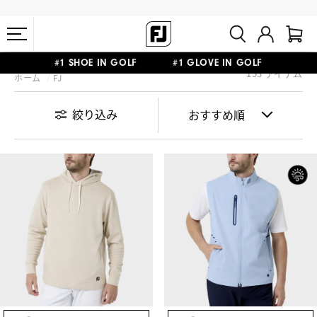
会員特典リニューアル 5,500円（税込）以上で送料無料 非会員様は
153 アイテム
ホーム
FJ
熊本地震による配送停止・遅延に関するお知らせ
#1 SHOE IN GOLF #1 GLOVE IN GOLF
11,000円
絞り込み