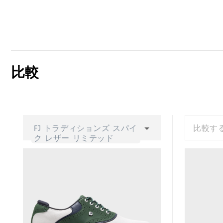
比較
FJ トラディションズ スパイ
比較す
ク レザー リミテッド