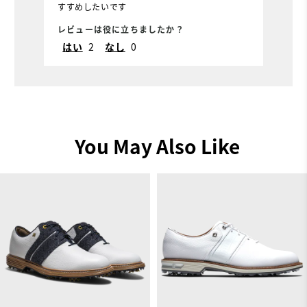
すすめしたいです
Conditions
Dry, Off course, On
レビューは役に立ちましたか？
レ
course, Wet
はい
2
なし
0
Which size did you purchase?
9.5
Which width did you purchase?
Medium
Which size do you normally wear?
9.5
You May Also Like
Which width do you normally wear?
Medium