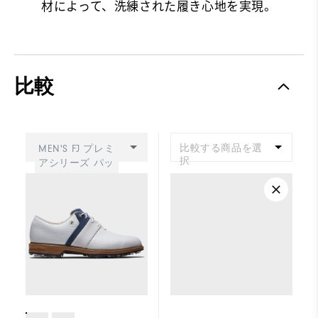
材によって、洗練された履き心地を実現。
比較
比較する商品を選
MEN'S FJ プレミ
択
アシリーズ パッ
カード LX リミテ
ッド