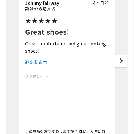
Johnny fairway!
4ヶ月前
J
認証済み購入者
Great shoes!
G
Great comfortable and great looking
G
shoes!
c
c
翻訳を表示
i
より詳しく
Width
Runs Narrow
Runs Wide
Fit
True to Fit
この商品をおすすめしますか？
はい、友達にお
Size
True to Size