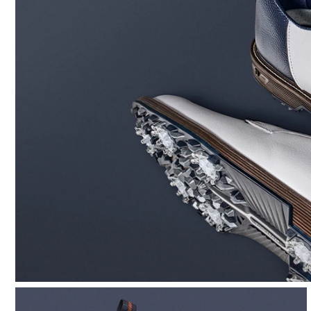
Last
Lace System
グリップ力
安定性
クッション性