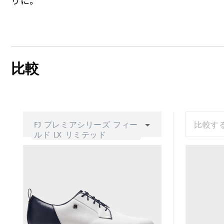
りに。
比較
FJ プレミアシリーズ フィー
比較す
ルド LX リミテッド