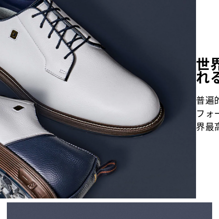
世
れ
普遍
フォ
界最