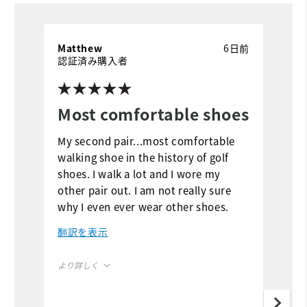
Matthew
6日前
R
認証済み購入者
Most comfortable shoes
T
s
My second pair...most comfortable
walking shoe in the history of golf
C
shoes. I walk a lot and I wore my
is
other pair out. I am not really sure
why I even ever wear other shoes.
翻訳を表示
よ
Ov
より詳しく
C
Overall Size
True to Size