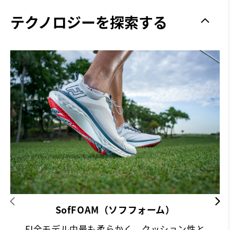
グリップ力
Spikeless
テクノロジーを探索する
安定性
Supportive
クッション性
Soft
SofFOAM（ソフフォーム）
FJ全モデル中最も柔らかく、クッション性と