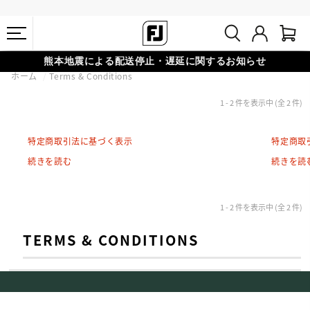
熊本地震による配送停止・遅延に関するお知らせ
ホーム
Terms & Conditions
会員特典リニューアル 5,500円（税込）以上で送料無料 非会員様は
#1 SHOE IN GOLF #1 GLOVE IN GOLF
1 - 2 件を表示中 (全 2 件)
11,000円
特定商取引法に基づく表示
特定商取
続きを読む
続きを読
1 - 2 件を表示中 (全 2 件)
TERMS & CONDITIONS