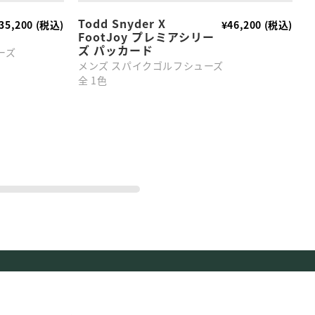
Todd Snyder X
35,200 (税込)
¥46,200 (税込)
FootJoy プレミアシリー
カ
ズ パッカード
ーズ
M
メンズ スパイクゴルフシューズ
全
全 1色