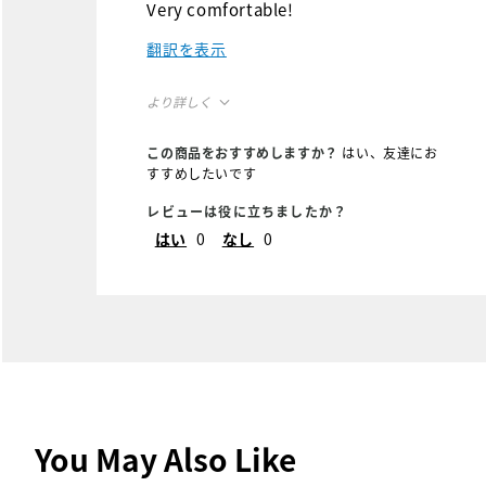
Very comfortable!
翻訳を表示
より詳しく
Overall Size
この商品をおすすめしますか？
はい、友達にお
すすめしたいです
Runs Small
Runs Large
レビューは役に立ちましたか？
はい
0
なし
0
You May Also Like