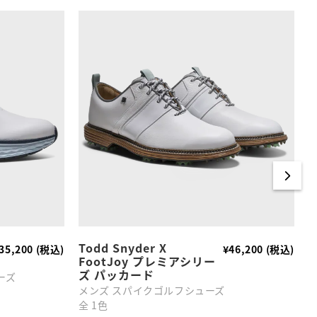
Todd Snyder X
35,200 (税込)
¥46,200 (税込)
FootJoy プレミアシリー
カ
ズ パッカード
ーズ
M
メンズ スパイクゴルフシューズ
全
全 1色