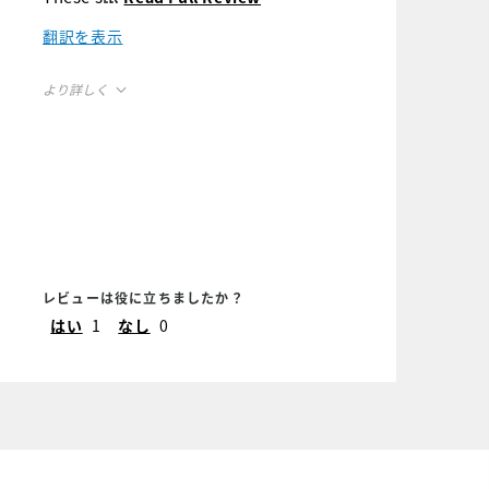
break in, have obvious
c
翻訳を表示
heel cushioning, and are
c
so, so comfortable. I like
l
より詳しく
the style and the colors
m
and I am very pleased with
Size
True to Size
S
my purchase.
Width
True to Width
W
レビューは役に立ちましたか？
はい
1
なし
0