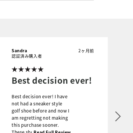
Sandra
2ヶ月前
S
認証済み購入者
Best decision ever!
Best decision ever! I have
A
not had a sneaker style
f
golf shoe before and now I
t
am regretting not making
s
this purchase sooner.
M
These shoes required no
f
...
Read Full Review