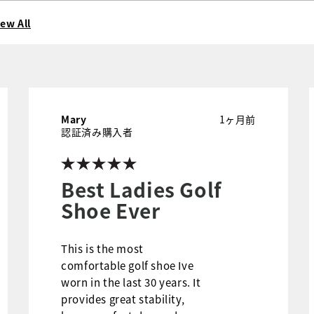
iew All
Mary
1ヶ月前
認証済み購入者
Best Ladies Golf
Shoe Ever
This is the most
comfortable golf shoe Ive
worn in the last 30 years. It
provides great stability,