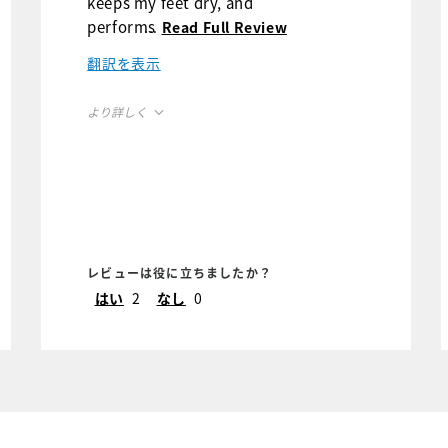
keeps my feet dry, and
performs like a spiked
...
Read Full Review
shoe but is spineless! I
翻訳を表示
love the style and colors.
より詳しく
Size
True to Size
Width
Runs Narrow
レビューは役に立ちましたか？
はい
2
なし
0