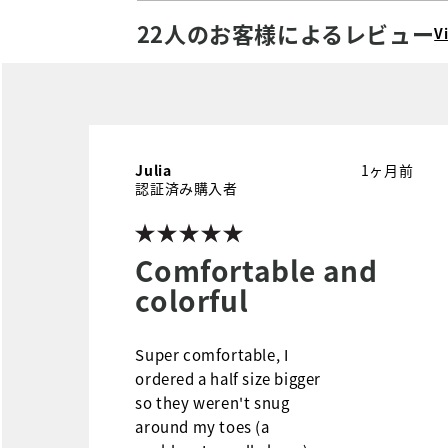
22人のお客様によるレビュー
V
Julia
1ヶ月前
認証済み購入者
Comfortable and
colorful
Super comfortable, I
ordered a half size bigger
so they weren't snug
around my toes (a