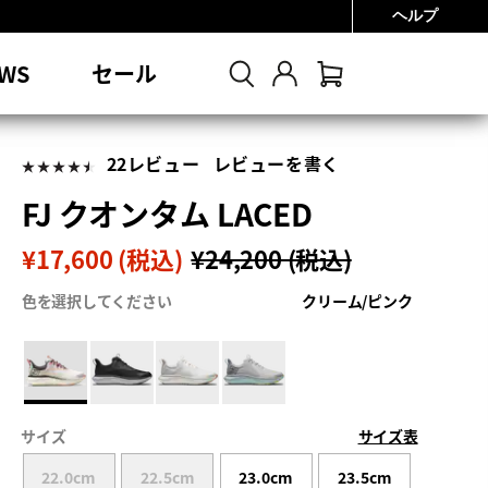
ヘルプ
0円
WS
セール
22レビュー
レビューを書く
FJ クオンタム LACED
¥17,600 (税込)
¥24,200 (税込)
色を選択してください
クリーム/ピンク
サイズ
サイズ表
22.0cm
22.5cm
23.0cm
23.5cm