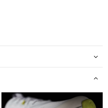
Spikeless
Supportive
Soft