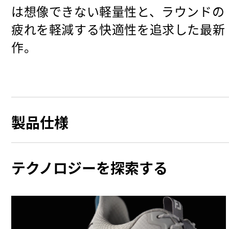
は想像できない軽量性と、ラウンドの
疲れを軽減する快適性を追求した最新
作。
製品仕様
テクノロジーを探索する
グリップ力
安定性
クッション性