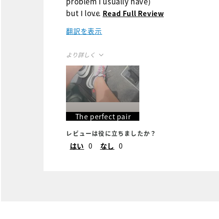
problem I usually have)
but I love these. They are
...
Read Full Review
great for walking or riding
翻訳を表示
while playing a round. I
love these colors - I am
より詳しく
always more drawn to
colorful golf shoes (they
Size
True to Size
need to make better ones
Width
True to Width
for women IMO)
The perfect pair
レビューは役に立ちましたか？
はい
0
なし
0